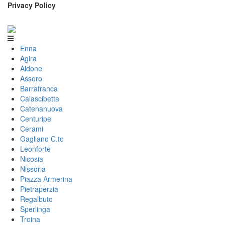
Privacy Policy
Enna
Agira
Aidone
Assoro
Barrafranca
Calascibetta
Catenanuova
Centuripe
Cerami
Gagliano C.to
Leonforte
Nicosia
Nissoria
Piazza Armerina
Pietraperzia
Regalbuto
Sperlinga
Troina