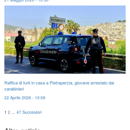
Raffica di furti in casa a Pietraperzia, giovane arrestato dai
carabinieri
22 Aprile 2026 - 10:09
Navigazione
1
2
…
47
Successivi
articoli