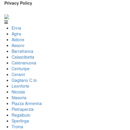
Privacy Policy
Enna
Agira
Aidone
Assoro
Barrafranca
Calascibetta
Catenanuova
Centuripe
Cerami
Gagliano C.to
Leonforte
Nicosia
Nissoria
Piazza Armerina
Pietraperzia
Regalbuto
Sperlinga
Troina