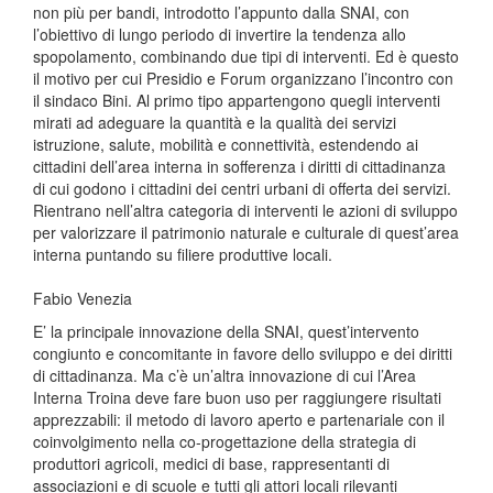
non più per bandi, introdotto l’appunto dalla SNAI, con
l’obiettivo di lungo periodo di invertire la tendenza allo
spopolamento, combinando due tipi di interventi. Ed è questo
il motivo per cui Presidio e Forum organizzano l’incontro con
il sindaco Bini. Al primo tipo appartengono quegli interventi
mirati ad adeguare la quantità e la qualità dei servizi
istruzione, salute, mobilità e connettività, estendendo ai
cittadini dell’area interna in sofferenza i diritti di cittadinanza
di cui godono i cittadini dei centri urbani di offerta dei servizi.
Rientrano nell’altra categoria di interventi le azioni di sviluppo
per valorizzare il patrimonio naturale e culturale di quest’area
interna puntando su filiere produttive locali.
Fabio Venezia
E’ la principale innovazione della SNAI, quest’intervento
congiunto e concomitante in favore dello sviluppo e dei diritti
di cittadinanza. Ma c’è un’altra innovazione di cui l’Area
Interna Troina deve fare buon uso per raggiungere risultati
apprezzabili: il metodo di lavoro aperto e partenariale con il
coinvolgimento nella co-progettazione della strategia di
produttori agricoli, medici di base, rappresentanti di
associazioni e di scuole e tutti gli attori locali rilevanti