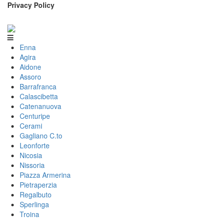
Privacy Policy
Enna
Agira
Aidone
Assoro
Barrafranca
Calascibetta
Catenanuova
Centuripe
Cerami
Gagliano C.to
Leonforte
Nicosia
Nissoria
Piazza Armerina
Pietraperzia
Regalbuto
Sperlinga
Troina