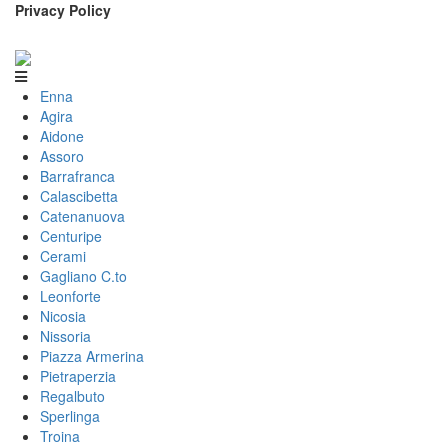
Privacy Policy
Enna
Agira
Aidone
Assoro
Barrafranca
Calascibetta
Catenanuova
Centuripe
Cerami
Gagliano C.to
Leonforte
Nicosia
Nissoria
Piazza Armerina
Pietraperzia
Regalbuto
Sperlinga
Troina