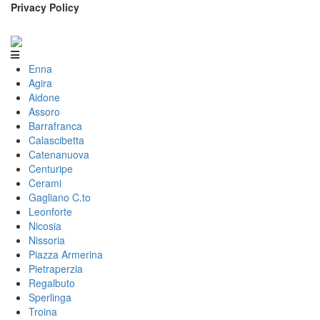
Privacy Policy
Enna
Agira
Aidone
Assoro
Barrafranca
Calascibetta
Catenanuova
Centuripe
Cerami
Gagliano C.to
Leonforte
Nicosia
Nissoria
Piazza Armerina
Pietraperzia
Regalbuto
Sperlinga
Troina