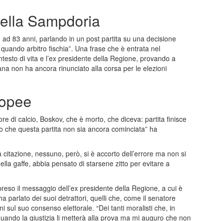
 della Sampdoria
14, ad 83 anni, parlando in un post partita su una decisione
è quando arbitro fischia”. Una frase che è entrata nel
esto di vita e l’ex presidente della Regione, provando a
ana non ha ancora rinunciato alla corsa per le elezioni
ropee
ore di calcio, Boskov, che è morto, che diceva: partita finisce
do che questa partita non sia ancora cominciata” ha
a citazione, nessuno, però, si è accorto dell’errore ma non si
la gaffe, abbia pensato di starsene zitto per evitare a
reso il messaggio dell’ex presidente della Regione, a cui è
a parlato dei suoi detrattori, quelli che, come il senatore
 sul suo consenso elettorale. “Dei tanti moralisti che, in
quando la giustizia li metterà alla prova ma mi auguro che non