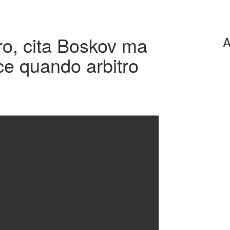
ro, cita Boskov ma
A
sce quando arbitro