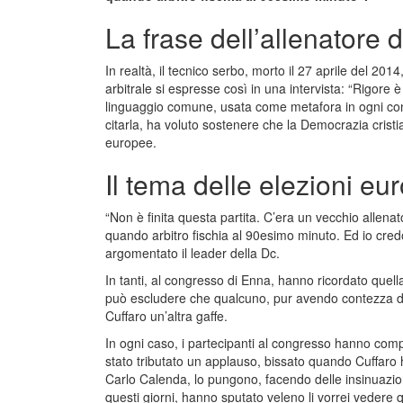
La frase dell’allenatore
In realtà, il tecnico serbo, morto il 27 aprile del 20
arbitrale si espresse così in una intervista: “Rigore 
linguaggio comune, usata come metafora in ogni cont
citarla, ha voluto sostenere che la Democrazia cristi
europee.
Il tema delle elezioni eu
“Non è finita questa partita. C’era un vecchio allenat
quando arbitro fischia al 90esimo minuto. Ed io cre
argomentato il leader della Dc.
In tanti, al congresso di Enna, hanno ricordato quell
può escludere che qualcuno, pur avendo contezza del
Cuffaro un’altra gaffe.
In ogni caso, i partecipanti al congresso hanno comp
stato tributato un applauso, bissato quando Cuffaro h
Carlo Calenda, lo pungono, facendo delle insinuazioni
questi giorni, hanno sputato veleno li vorrei vedere 