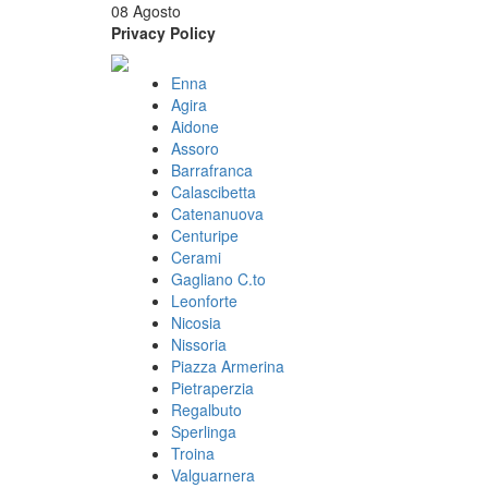
08 Agosto
Privacy Policy
Enna
Agira
Aidone
Assoro
Barrafranca
Calascibetta
Catenanuova
Centuripe
Cerami
Gagliano C.to
Leonforte
Nicosia
Nissoria
Piazza Armerina
Pietraperzia
Regalbuto
Sperlinga
Troina
Valguarnera