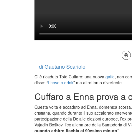
di Gaetano Scariolo
Ci è ricaduto Totò Cuffaro: una nuova
gaffe
, non com
disse: “
I have a drink
” ma altrettanto divertente.
Cuffaro a Enna prova a 
Questa volta è accaduto ad Enna, domenica scorsa, 
cristiana, quando durante il suo accalorato intervento, r
partecipazione della Dc alle elezioni europee, l’ex p
Vujadin Boškov, l’ex allenatore della Sampdoria di V
quando arbitro fischia al 90esimo minuto”.