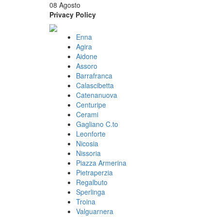
08 Agosto
Privacy Policy
Enna
Agira
Aidone
Assoro
Barrafranca
Calascibetta
Catenanuova
Centuripe
Cerami
Gagliano C.to
Leonforte
Nicosia
Nissoria
Piazza Armerina
Pietraperzia
Regalbuto
Sperlinga
Troina
Valguarnera