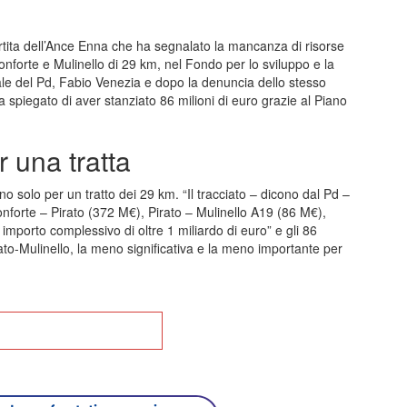
rtita dell’Ance Enna che ha segnalato la mancanza di risorse
eonforte e Mulinello di 29 km, nel Fondo per lo sviluppo e la
ale del Pd, Fabio Venezia e dopo la denuncia dello stesso
spiegato di aver stanziato 86 milioni di euro grazie al Piano
 una tratta
no solo per un tratto dei 29 km. “Il tracciato – dicono dal Pd –
eonforte – Pirato (372 M€), Pirato – Mulinello A19 (86 M€),
mporto complessivo di oltre 1 miliardo di euro” e gli 86
irato-Mulinello, la meno significativa e la meno importante per
na alla Home