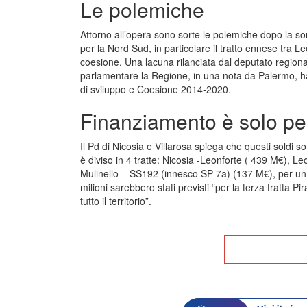
Le polemiche
Attorno all’opera sono sorte le polemiche dopo la so
per la Nord Sud, in particolare il tratto ennese tra L
coesione. Una lacuna rilanciata dal deputato region
parlamentare la Regione, in una nota da Palermo, ha 
di sviluppo e Coesione 2014-2020.
Finanziamento è solo per
Il Pd di Nicosia e Villarosa spiega che questi soldi so
è diviso in 4 tratte: Nicosia -Leonforte ( 439 M€), L
Mulinello – SS192 (innesco SP 7a) (137 M€), per un i
milioni sarebbero stati previsti “per la terza tratta P
tutto il territorio”.
Tor