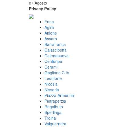
07 Agosto
Privacy Policy
Enna
Agira
Aidone
Assoro
Barrafranca
Calascibetta
Catenanuova
Centuripe
Cerami
Gagliano C.to
Leonforte
Nicosia
Nissoria
Piazza Armerina
Pietraperzia
Regalbuto
Sperlinga
Troina
Valguarnera