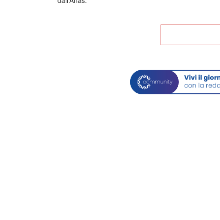
dall’Anas.
Tor