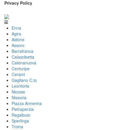
Privacy Policy
Enna
Agira
Aidone
Assoro
Barrafranca
Calascibetta
Catenanuova
Centuripe
Cerami
Gagliano C.to
Leonforte
Nicosia
Nissoria
Piazza Armerina
Pietraperzia
Regalbuto
Sperlinga
Troina