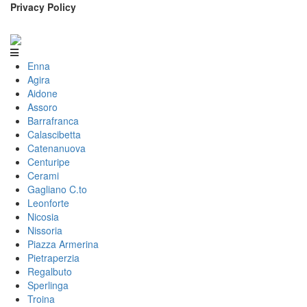
Privacy Policy
Enna
Agira
Aidone
Assoro
Barrafranca
Calascibetta
Catenanuova
Centuripe
Cerami
Gagliano C.to
Leonforte
Nicosia
Nissoria
Piazza Armerina
Pietraperzia
Regalbuto
Sperlinga
Troina