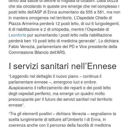
diritto alla salute di decine di migliaia di cittadini. Dalla bozza
che sta circolando in queste ore emerge che nel complesso i
posti letto dell’ASP di Enna aumentano da 555 a 581, ma non
in maniera omogenea nel territorio. L’Ospedale Chiello di
Piazza Armerina perderà 12 posti letto, di cui 6 lungodegenti,
8 di riabilitazione e 2 di ortopedia, mentre l’Ospedale di
Leonforte
pur aumentando i posti letto nella riabilitazione
perderà ben 10 posti letto di medicina generale”. Lo dichiara
Fabio Venezia, parlamentare del PD e Vice presidente della
Commissione Bilancio dell’ARS.
I servizi sanitari nell’Ennese
“Leggendo nel dettaglio il nuovo piano – continua il
parlamentare ennese –, emergono luci e ombre.
Auspicavamo il rafforzamento dei reparti e dei posti letto
degli ospedali periferici, ma emerge un quadro molto
preoccupante per il futuro dei servizi sanitari nel territorio
ennese”.
“Tra gli elementi positivi – dichiara Venezia – segnaliamo la
scelta lungimirante di istituire all’Umberto I di Enna, in
coerenza anche con il percorso della facoltà di medicina