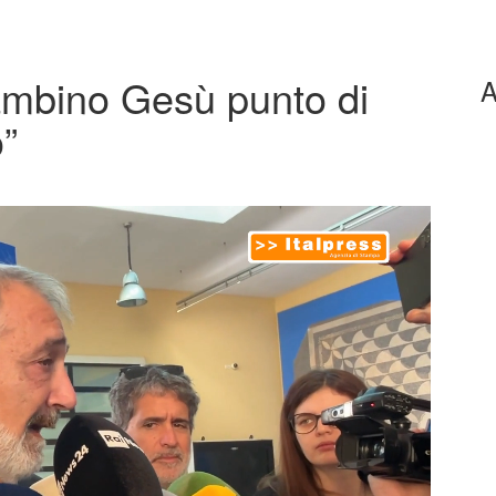
mbino Gesù punto di
A
o”