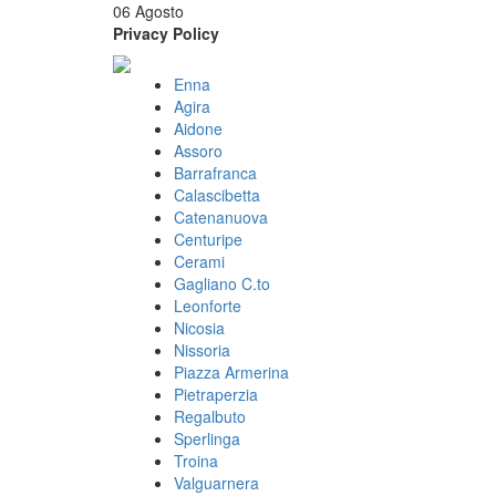
06 Agosto
Privacy Policy
Enna
Agira
Aidone
Assoro
Barrafranca
Calascibetta
Catenanuova
Centuripe
Cerami
Gagliano C.to
Leonforte
Nicosia
Nissoria
Piazza Armerina
Pietraperzia
Regalbuto
Sperlinga
Troina
Valguarnera