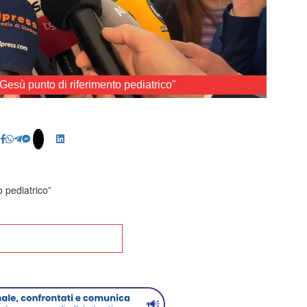
sù punto di riferimento pediatrico"
ded
:
29%
 pediatrico”
na alla Home