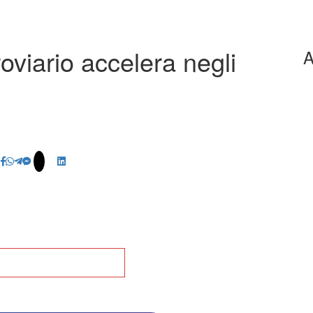
roviario accelera negli
A
na alla Home