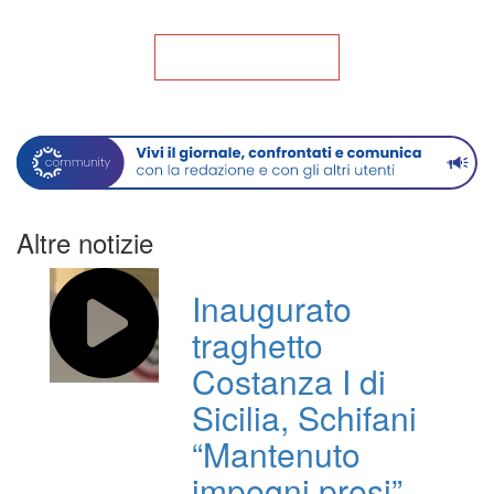
Torna alla Home
Altre notizie
Inaugurato
traghetto
Costanza I di
Sicilia, Schifani
“Mantenuto
impegni presi”