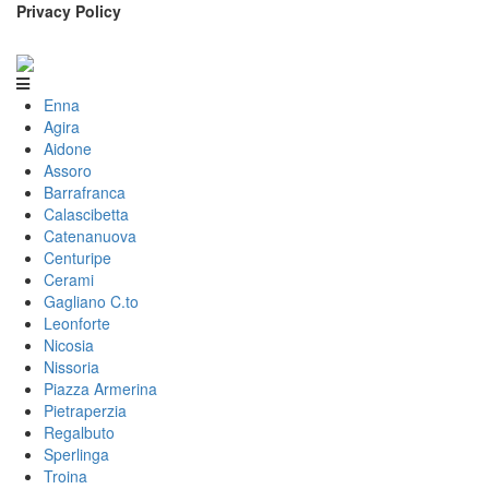
Privacy Policy
Enna
Agira
Aidone
Assoro
Barrafranca
Calascibetta
Catenanuova
Centuripe
Cerami
Gagliano C.to
Leonforte
Nicosia
Nissoria
Piazza Armerina
Pietraperzia
Regalbuto
Sperlinga
Troina