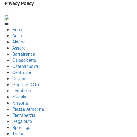
Privacy Policy
Enna
Agira
Aidone
Assoro
Barrafranca
Calascibetta
Catenanuova
Centuripe
Cerami
Gagliano C.to
Leonforte
Nicosia
Nissoria
Piazza Armerina
Pietraperzia
Regalbuto
Sperlinga
Troina