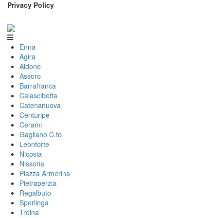
Privacy Policy
Enna
Agira
Aidone
Assoro
Barrafranca
Calascibetta
Catenanuova
Centuripe
Cerami
Gagliano C.to
Leonforte
Nicosia
Nissoria
Piazza Armerina
Pietraperzia
Regalbuto
Sperlinga
Troina