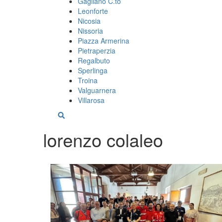
Gagliano C.to
Leonforte
Nicosia
Nissoria
Piazza Armerina
Pietraperzia
Regalbuto
Sperlinga
Troina
Valguarnera
Villarosa
lorenzo colaleo