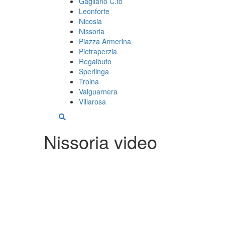
Gagliano C.to
Leonforte
Nicosia
Nissoria
Piazza Armerina
Pietraperzia
Regalbuto
Sperlinga
Troina
Valguarnera
Villarosa
Nissoria video