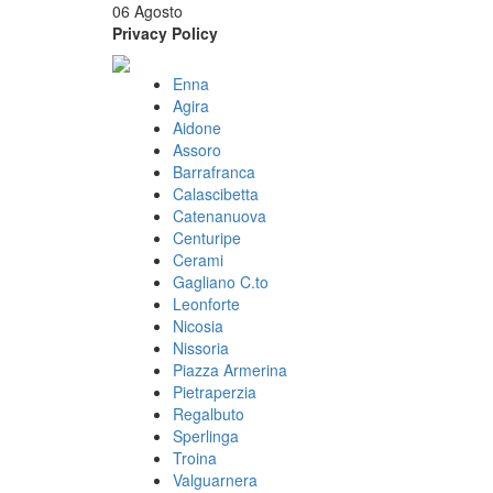
06 Agosto
Privacy Policy
Enna
Agira
Aidone
Assoro
Barrafranca
Calascibetta
Catenanuova
Centuripe
Cerami
Gagliano C.to
Leonforte
Nicosia
Nissoria
Piazza Armerina
Pietraperzia
Regalbuto
Sperlinga
Troina
Valguarnera