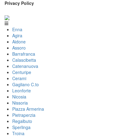
Privacy Policy
Enna
Agira
Aidone
Assoro
Barrafranca
Calascibetta
Catenanuova
Centuripe
Cerami
Gagliano C.to
Leonforte
Nicosia
Nissoria
Piazza Armerina
Pietraperzia
Regalbuto
Sperlinga
Troina