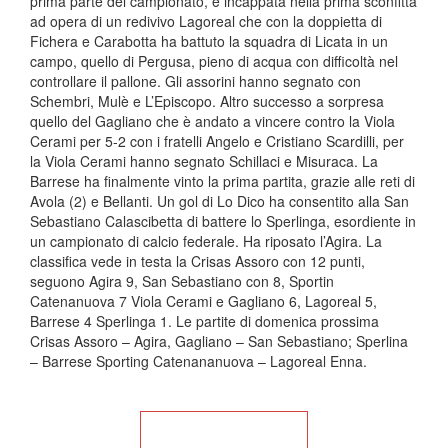
prima parte del campionato, è incappata nella prima sconfitta
ad opera di un redivivo Lagoreal che con la doppietta di
Fichera e Carabotta ha battuto la squadra di Licata in un
campo, quello di Pergusa, pieno di acqua con difficoltà nel
controllare il pallone. Gli assorini hanno segnato con
Schembri, Mulè e L’Episcopo. Altro successo a sorpresa
quello del Gagliano che è andato a vincere contro la Viola
Cerami per 5-2 con i fratelli Angelo e Cristiano Scardilli, per
la Viola Cerami hanno segnato Schillaci e Misuraca. La
Barrese ha finalmente vinto la prima partita, grazie alle reti di
Avola (2) e Bellanti. Un gol di Lo Dico ha consentito alla San
Sebastiano Calascibetta di battere lo Sperlinga, esordiente in
un campionato di calcio federale. Ha riposato l’Agira. La
classifica vede in testa la Crisas Assoro con 12 punti,
seguono Agira 9, San Sebastiano con 8, Sportin
Catenanuova 7 Viola Cerami e Gagliano 6, Lagoreal 5,
Barrese 4 Sperlinga 1. Le partite di domenica prossima
Crisas Assoro – Agira, Gagliano – San Sebastiano; Sperlina
– Barrese Sporting Catenananuova – Lagoreal Enna.
Torna alla Home