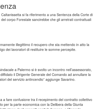
ntenza
 e Caltanissetta si fa riferimento a una Sentenza della Corte di
 del corpo Forestale sancirebbe che gli arretrati contrattuali
fermamente illegittimo il recupero che sta mettendo in atto la
go dei lavoratori di restituire le somme percepite.
sindacale a Palermo si è svolto un incontro nell’assessorato,
iffidato il Dirigente Generale del Comando ad annullare la
ratori del servizio antincendio” aggiunge Savarino.
a a fare confusione tra il recepimento del contratto collettivo
to per la parte economica con la Delibera della Giunta