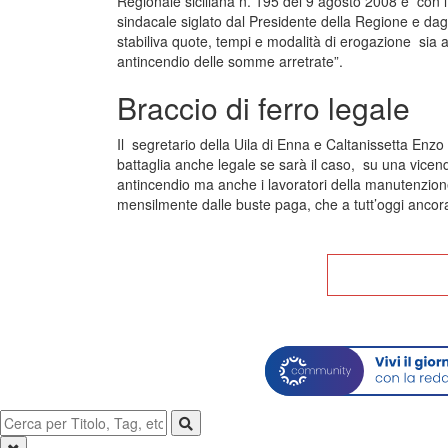
Regionale siciliana n. 195 del 9 agosto 2008 e con l’i
sindacale siglato dal Presidente della Regione e da
stabiliva quote, tempi e modalità di erogazione sia ai
antincendio delle somme arretrate”.
Braccio di ferro legale
Il segretario della Uila di Enna e Caltanissetta Enz
battaglia anche legale se sarà il caso, su una vicenda
antincendio ma anche i lavoratori della manutenzion
mensilmente dalle buste paga, che a tutt’oggi anco
Tor