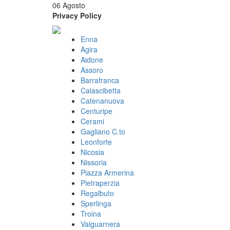
06 Agosto
Privacy Policy
Enna
Agira
Aidone
Assoro
Barrafranca
Calascibetta
Catenanuova
Centuripe
Cerami
Gagliano C.to
Leonforte
Nicosia
Nissoria
Piazza Armerina
Pietraperzia
Regalbuto
Sperlinga
Troina
Valguarnera