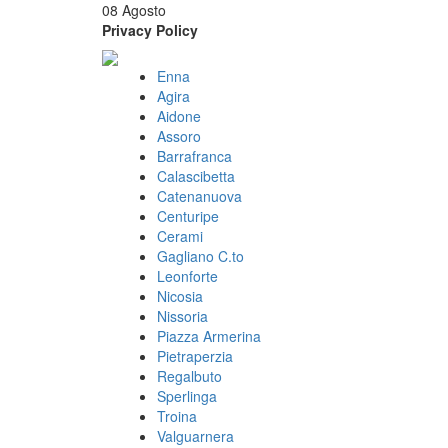
08 Agosto
Privacy Policy
Enna
Agira
Aidone
Assoro
Barrafranca
Calascibetta
Catenanuova
Centuripe
Cerami
Gagliano C.to
Leonforte
Nicosia
Nissoria
Piazza Armerina
Pietraperzia
Regalbuto
Sperlinga
Troina
Valguarnera