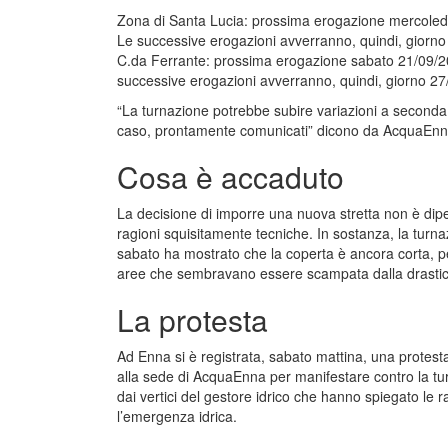
Zona di Santa Lucia: prossima erogazione mercoledì 
Le successive erogazioni avverranno, quindi, giorno
C.da Ferrante: prossima erogazione sabato 21/09/202
successive erogazioni avverranno, quindi, giorno 27
“La turnazione potrebbe subire variazioni a seconda d
caso, prontamente comunicati” dicono da AcquaEnn
Cosa è accaduto
La decisione di imporre una nuova stretta non è dip
ragioni squisitamente tecniche. In sostanza, la turna
sabato ha mostrato che la coperta è ancora corta, per
aree che sembravano essere scampata dalla drastica
La protesta
Ad Enna si è registrata, sabato mattina, una protesta
alla sede di AcquaEnna per manifestare contro la tur
dai vertici del gestore idrico che hanno spiegato le 
l’emergenza idrica.