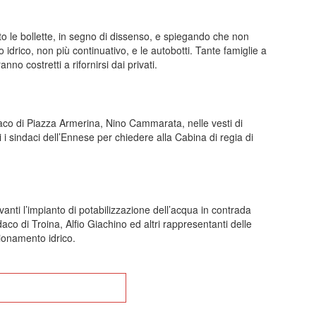
ato le bollette, in segno di dissenso, e spiegando che non
drico, non più continuativo, e le autobotti. Tante famiglie a
no costretti a rifornirsi dai privati.
daco di Piazza Armerina, Nino Cammarata, nelle vesti di
ti i sindaci dell’Ennese per chiedere alla Cabina di regia di
avanti l’impianto di potabilizzazione dell’acqua in contrada
aco di Troina, Alfio Giachino ed altri rappresentanti delle
gionamento idrico.
na alla Home