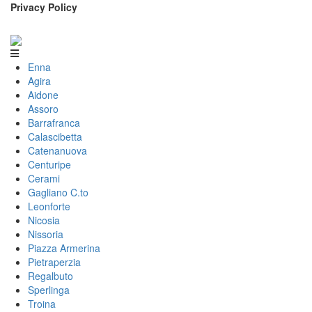
Privacy Policy
Enna
Agira
Aidone
Assoro
Barrafranca
Calascibetta
Catenanuova
Centuripe
Cerami
Gagliano C.to
Leonforte
Nicosia
Nissoria
Piazza Armerina
Pietraperzia
Regalbuto
Sperlinga
Troina