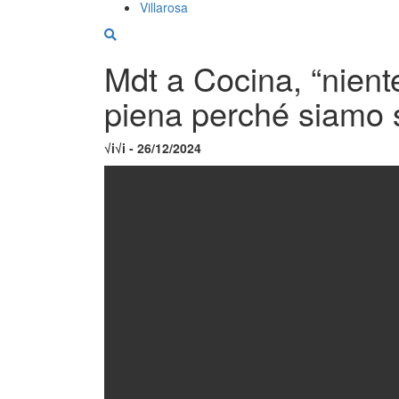
Villarosa
Mdt a Cocina, “nient
piena perché siamo st
√i√i - 26/12/2024