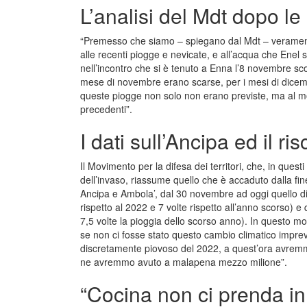
L’analisi del Mdt dopo le
“Premesso che siamo – spiegano dal Mdt – veramente 
alle recenti piogge e nevicate, e all’acqua che Enel
nell’incontro che si è tenuto a Enna l’8 novembre scor
mese di novembre erano scarse, per i mesi di dicem
queste piogge non solo non erano previste, ma al m
precedenti”.
I dati sull’Ancipa ed il ri
Il Movimento per la difesa dei territori, che, in questi
dell’invaso, riassume quello che è accaduto dalla fin
Ancipa e Ambola’, dal 30 novembre ad oggi quello di 
rispetto al 2022 e 7 volte rispetto all’anno scorso) 
7,5 volte la pioggia dello scorso anno). In questo 
se non ci fosse stato questo cambio climatico imprevis
discretamente piovoso del 2022, a quest’ora avremm
ne avremmo avuto a malapena mezzo milione”.
“Cocina non ci prenda in 