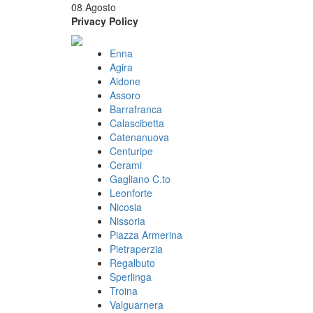
08 Agosto
Privacy Policy
Enna
Agira
Aidone
Assoro
Barrafranca
Calascibetta
Catenanuova
Centuripe
Cerami
Gagliano C.to
Leonforte
Nicosia
Nissoria
Piazza Armerina
Pietraperzia
Regalbuto
Sperlinga
Troina
Valguarnera