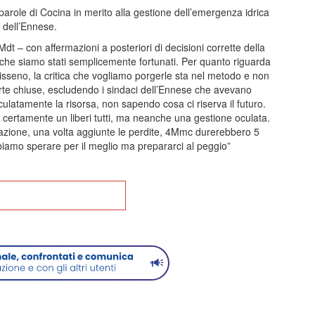
 parole di Cocina in merito alla gestione dell’emergenza idrica
 dell’Ennese.
dt – con affermazioni a posteriori di decisioni corrette della
 che siamo stati semplicemente fortunati. Per quanto riguarda
Nisseno, la critica che vogliamo porgerle sta nel metodo e non
orte chiuse, escludendo i sindaci dell’Ennese che avevano
ulatamente la risorsa, non sapendo cosa ci riserva il futuro.
 certamente un liberi tutti, ma neanche una gestione oculata.
rogazione, una volta aggiunte le perdite, 4Mmc durerebbero 5
iamo sperare per il meglio ma prepararci al peggio”
na alla Home