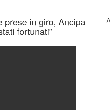
e prese in giro, Ancipa
A
ati fortunati”