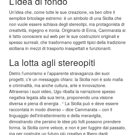
L’idea di fondo
Un’idea che, come tutte le sue creazione, va ben oltre il
semplice bricolage estremo: è un simbolo di una Sicilia che
non vuole essere schiava degli stereotipi, ma protagonista di
creatività, ingegno e ironia. Originario di Enna, Cammarata si
è fatto conoscere sul web per le sue costruzioni originali e
spesso surreali, che trasformano oggetti tipici della tradizione
siciliana in mezzi di trasporto inaspettati e funzionanti.
La lotta agli stereopiti
Dietro l’umorismo e l’apparente stravaganza dei suoi
progetti, c’è un messaggio chiaro: la Sicilia non è solo mafia
e criminalità, ma anche cultura, arte e innovazione.
Attraverso i suoi video, Ugo ribalta la narrazione spesso
negativa legata alla sua terra, proponendo una visione
diversa e piena di energia . “ La Sicilia può e deve essere
raccontata in modo diverso – dice Cammarata – con il
linguaggio dell’intrattenimento e della meraviglia,
dimostrando che persino le idee più folli possono prendere
forma. la Sicilia corre veloce, e non è per fuggire dal passato,
ma per costruire un futuro più creativo e libero dagli