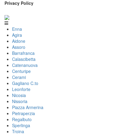
Privacy Policy
Enna
Agira
Aidone
Assoro
Barrafranca
Calascibetta
Catenanuova
Centuripe
Cerami
Gagliano C.to
Leonforte
Nicosia
Nissoria
Piazza Armerina
Pietraperzia
Regalbuto
Sperlinga
Troina