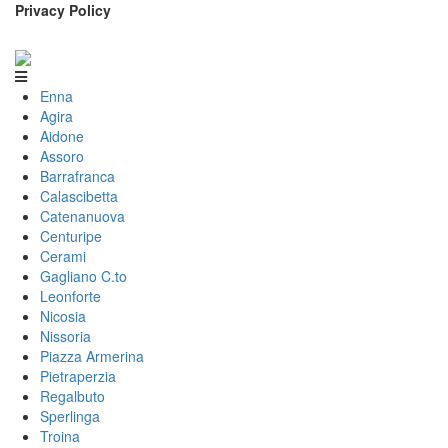
Privacy Policy
Enna
Agira
Aidone
Assoro
Barrafranca
Calascibetta
Catenanuova
Centuripe
Cerami
Gagliano C.to
Leonforte
Nicosia
Nissoria
Piazza Armerina
Pietraperzia
Regalbuto
Sperlinga
Troina