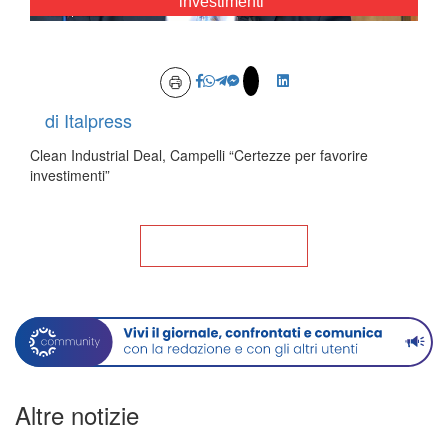
investimenti"
Loaded
:
Unmute
22.34%
di Italpress
Clean Industrial Deal, Campelli “Certezze per favorire
investimenti”
Torna alla Home
Altre notizie