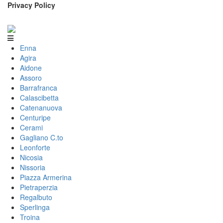
Privacy Policy
Enna
Agira
Aidone
Assoro
Barrafranca
Calascibetta
Catenanuova
Centuripe
Cerami
Gagliano C.to
Leonforte
Nicosia
Nissoria
Piazza Armerina
Pietraperzia
Regalbuto
Sperlinga
Troina