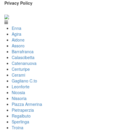
Privacy Policy
Enna
Agira
Aidone
Assoro
Barrafranca
Calascibetta
Catenanuova
Centuripe
Cerami
Gagliano C.to
Leonforte
Nicosia
Nissoria
Piazza Armerina
Pietraperzia
Regalbuto
Sperlinga
Troina