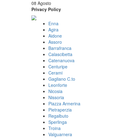
08 Agosto
Privacy Policy
Enna
Agira
Aidone
Assoro
Barrafranca
Calascibetta
Catenanuova
Centuripe
Cerami
Gagliano C.to
Leonforte
Nicosia
Nissoria
Piazza Armerina
Pietraperzia
Regalbuto
Sperlinga
Troina
Valguarnera