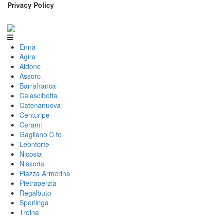
Privacy Policy
Enna
Agira
Aidone
Assoro
Barrafranca
Calascibetta
Catenanuova
Centuripe
Cerami
Gagliano C.to
Leonforte
Nicosia
Nissoria
Piazza Armerina
Pietraperzia
Regalbuto
Sperlinga
Troina