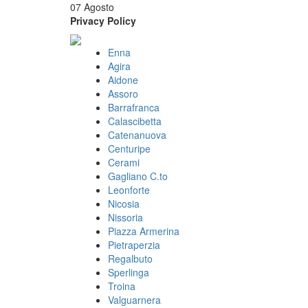
07 Agosto
Privacy Policy
Enna
Agira
Aidone
Assoro
Barrafranca
Calascibetta
Catenanuova
Centuripe
Cerami
Gagliano C.to
Leonforte
Nicosia
Nissoria
Piazza Armerina
Pietraperzia
Regalbuto
Sperlinga
Troina
Valguarnera