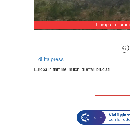
Europa in fiamme,
Loaded
:
Unmute
29.19%
di Italpress
Europa in fiamme, milioni di ettari bruciati
Tor