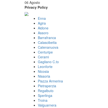
06 Agosto
Privacy Policy
Enna
Agira
Aidone
Assoro
Barrafranca
Calascibetta
Catenanuova
Centuripe
Cerami
Gagliano C.to
Leonforte
Nicosia
Nissoria
Piazza Armerina
Pietraperzia
Regalbuto
Sperlinga
Troina
Valguarnera