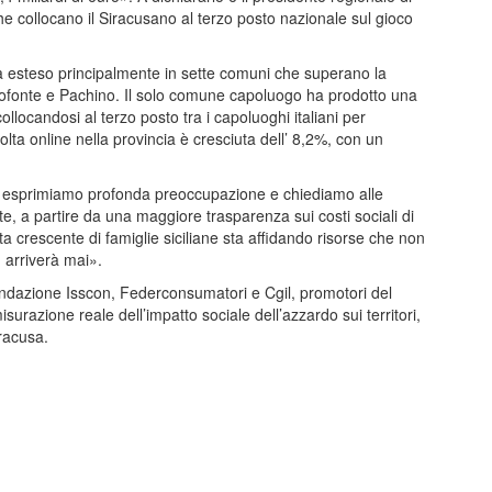
he collocano il Siracusano al terzo posto nazionale sul gioco
 esteso principalmente in sette comuni che superano la
ncofonte e Pachino. Il solo comune capoluogo ha prodotto una
collocandosi al terzo posto tra i capoluoghi italiani per
olta online nella provincia è cresciuta dell’ 8,2%, con un
 – esprimiamo profonda preoccupazione e chiediamo alle
ete, a partire da una maggiore trasparenza sui costi sociali di
 crescente di famiglie siciliane sta affidando risorse che non
n arriverà mai».
Fondazione Isscon, Federconsumatori e Cgil, promotori del
urazione reale dell’impatto sociale dell’azzardo sui territori,
iracusa.