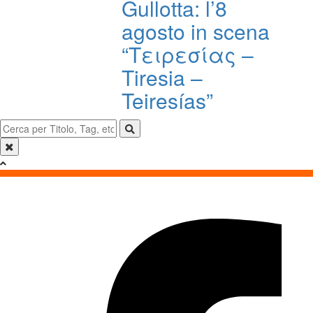
Gullotta: l’8
agosto in scena
“Τειρεσίας –
Tiresia –
Teiresías”