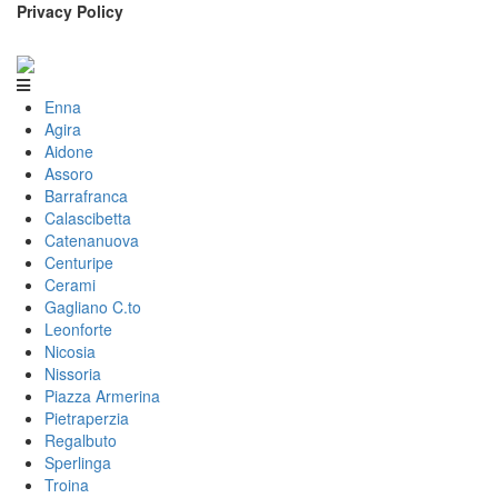
Privacy Policy
Enna
Agira
Aidone
Assoro
Barrafranca
Calascibetta
Catenanuova
Centuripe
Cerami
Gagliano C.to
Leonforte
Nicosia
Nissoria
Piazza Armerina
Pietraperzia
Regalbuto
Sperlinga
Troina