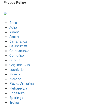
Privacy Policy
Enna
Agira
Aidone
Assoro
Barrafranca
Calascibetta
Catenanuova
Centuripe
Cerami
Gagliano C.to
Leonforte
Nicosia
Nissoria
Piazza Armerina
Pietraperzia
Regalbuto
Sperlinga
Troina