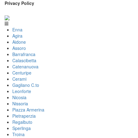
Privacy Policy
Enna
Agira
Aidone
Assoro
Barrafranca
Calascibetta
Catenanuova
Centuripe
Cerami
Gagliano C.to
Leonforte
Nicosia
Nissoria
Piazza Armerina
Pietraperzia
Regalbuto
Sperlinga
Troina