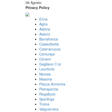
08 Agosto
Privacy Policy
Enna
Agira
Aidone
Assoro
Barrafranca
Calascibetta
Catenanuova
Centuripe
Cerami
Gagliano C.to
Leonforte
Nicosia
Nissoria
Piazza Armerina
Pietraperzia
Regalbuto
Sperlinga
Troina
Valguarnera