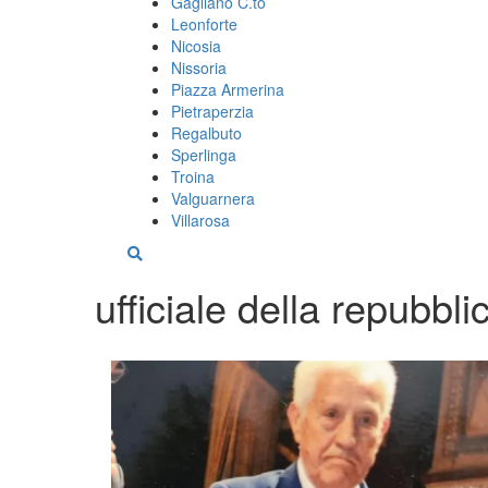
Gagliano C.to
Leonforte
Nicosia
Nissoria
Piazza Armerina
Pietraperzia
Regalbuto
Sperlinga
Troina
Valguarnera
Villarosa
ufficiale della repubbli