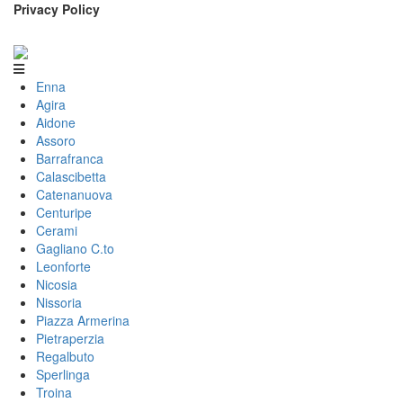
Privacy Policy
Enna
Agira
Aidone
Assoro
Barrafranca
Calascibetta
Catenanuova
Centuripe
Cerami
Gagliano C.to
Leonforte
Nicosia
Nissoria
Piazza Armerina
Pietraperzia
Regalbuto
Sperlinga
Troina