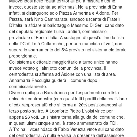
Muovendosi nelle realtà territoriali più a misura d’uomo,
invece, questo stenta ad affermasi. Nella provincia di Enna,
infatti, si distinguono solo Piazza Armerina e Aidone. Per
Piazza, sarà Nino Cammarata, sindaco uscente di Fratelli
D’Italia, a sfidare al ballottaggio Massimo Di Seri, candidato
del deputato regionale Luisa Lantieri, commissario
provinciale di Forza Italia. A sostegno di quest’ultimo la lista
della DC di Totò Cuffaro che, per una manciata di voti, non
supera lo sbarramento del 5% previsto nel sistema elettorale
proporzionale.
Col sistema elettorale maggioritario a turno unico hanno
invece votato gli altri otto comuni della provincia. Il
centrodestra si afferma ad Aidone con una lista di area.
Annamaria Raccuglia guiderà il comune dopo il
commissariamento.
Diverso epilogo a Barrafranca per l’esperimento con lista
unica del centrodestra (con quasi tutti i partiti della coalizione
di cdx rappresenati) che si ferma al 26% posizionandosi al
terzo posto su tre. A Leonforte Pietro Livolsi vince per
appena 26 voti. La sinistra torna alla guida del comune che,
in questi ultimi cinque anni, è stato amministrato da FDI.
A Troina il vicesindaco di Fabio Venezia vince sul candidato
del centrodestra. A nulla è valsa la presenza dell’assessore