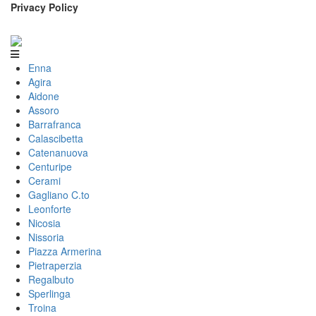
Privacy Policy
Enna
Agira
Aidone
Assoro
Barrafranca
Calascibetta
Catenanuova
Centuripe
Cerami
Gagliano C.to
Leonforte
Nicosia
Nissoria
Piazza Armerina
Pietraperzia
Regalbuto
Sperlinga
Troina