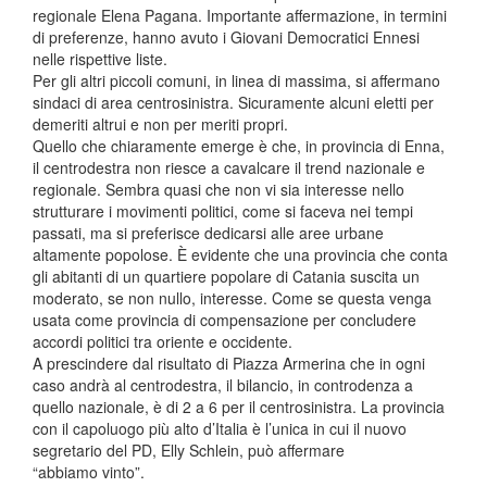
regionale Elena Pagana. Importante affermazione, in termini
di preferenze, hanno avuto i Giovani Democratici Ennesi
nelle rispettive liste.
Per gli altri piccoli comuni, in linea di massima, si affermano
sindaci di area centrosinistra. Sicuramente alcuni eletti per
demeriti altrui e non per meriti propri.
Quello che chiaramente emerge è che, in provincia di Enna,
il centrodestra non riesce a cavalcare il trend nazionale e
regionale. Sembra quasi che non vi sia interesse nello
strutturare i movimenti politici, come si faceva nei tempi
passati, ma si preferisce dedicarsi alle aree urbane
altamente popolose. È evidente che una provincia che conta
gli abitanti di un quartiere popolare di Catania suscita un
moderato, se non nullo, interesse. Come se questa venga
usata come provincia di compensazione per concludere
accordi politici tra oriente e occidente.
A prescindere dal risultato di Piazza Armerina che in ogni
caso andrà al centrodestra, il bilancio, in controdenza a
quello nazionale, è di 2 a 6 per il centrosinistra. La provincia
con il capoluogo più alto d’Italia è l’unica in cui il nuovo
segretario del PD, Elly Schlein, può affermare
“abbiamo vinto”.