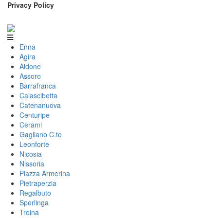
Privacy Policy
Enna
Agira
Aidone
Assoro
Barrafranca
Calascibetta
Catenanuova
Centuripe
Cerami
Gagliano C.to
Leonforte
Nicosia
Nissoria
Piazza Armerina
Pietraperzia
Regalbuto
Sperlinga
Troina