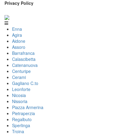
Privacy Policy
Enna
Agira
Aidone
Assoro
Barrafranca
Calascibetta
Catenanuova
Centuripe
Cerami
Gagliano C.to
Leonforte
Nicosia
Nissoria
Piazza Armerina
Pietraperzia
Regalbuto
Sperlinga
Troina