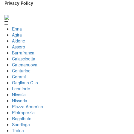
Privacy Policy
Enna
Agira
Aidone
Assoro
Barrafranca
Calascibetta
Catenanuova
Centuripe
Cerami
Gagliano C.to
Leonforte
Nicosia
Nissoria
Piazza Armerina
Pietraperzia
Regalbuto
Sperlinga
Troina