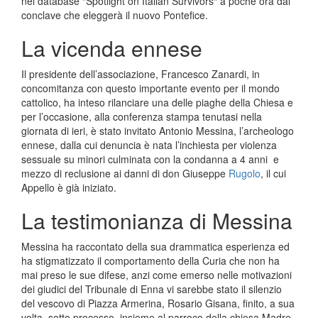
nel database “Spotlight on Italian Survivors“ a poche ora dal
conclave che eleggerà il nuovo Pontefice.
La vicenda ennese
Il presidente dell’associazione, Francesco Zanardi, in
concomitanza con questo importante evento per il mondo
cattolico, ha inteso rilanciare una delle piaghe della Chiesa e
per l’occasione, alla conferenza stampa tenutasi nella
giornata di ieri, è stato invitato Antonio Messina, l’archeologo
ennese, dalla cui denuncia è nata l’inchiesta per violenza
sessuale su minori culminata con la condanna a 4 anni e
mezzo di reclusione ai danni di don Giuseppe
Rugolo
, il cui
Appello è già iniziato.
La testimonianza di Messina
Messina ha raccontato della sua drammatica esperienza ed
ha stigmatizzato il comportamento della Curia che non ha
mai preso le sue difese, anzi come emerso nelle motivazioni
dei giudici del Tribunale di Enna vi sarebbe stato il silenzio
del vescovo di Piazza Armerina, Rosario Gisana, finito, a sua
volta, sotto processo, insieme al parroco della chiesa Madre