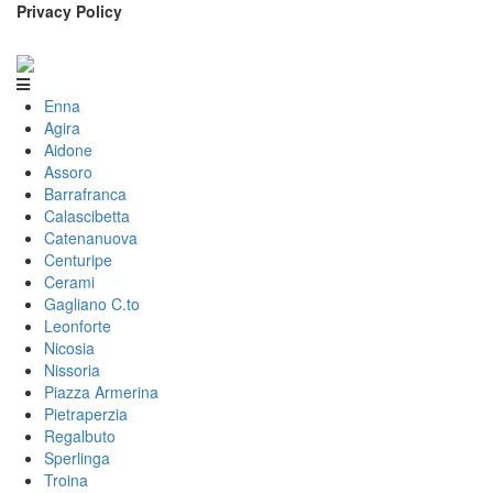
Privacy Policy
Enna
Agira
Aidone
Assoro
Barrafranca
Calascibetta
Catenanuova
Centuripe
Cerami
Gagliano C.to
Leonforte
Nicosia
Nissoria
Piazza Armerina
Pietraperzia
Regalbuto
Sperlinga
Troina