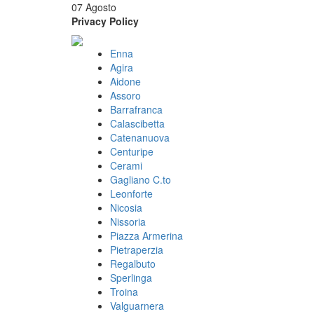
07 Agosto
Privacy Policy
Enna
Agira
Aidone
Assoro
Barrafranca
Calascibetta
Catenanuova
Centuripe
Cerami
Gagliano C.to
Leonforte
Nicosia
Nissoria
Piazza Armerina
Pietraperzia
Regalbuto
Sperlinga
Troina
Valguarnera