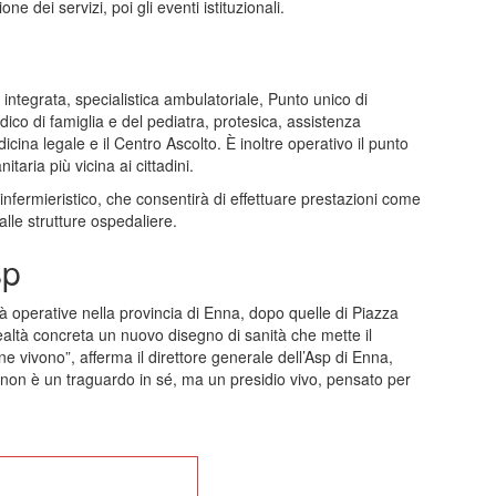
ione dei servizi, poi gli eventi istituzionali.
integrata, specialistica ambulatoriale, Punto unico di
dico di famiglia e del pediatra, protesica, assistenza
cina legale e il Centro Ascolto. È inoltre operativo il punto
itaria più vicina ai cittadini.
infermieristico, che consentirà di effettuare prestazioni come
lle strutture ospedaliere.
sp
 operative nella provincia di Enna, dopo quelle di Piazza
altà concreta un nuovo disegno di sanità che mette il
one vivono”, afferma il direttore generale dell’Asp di Enna,
on è un traguardo in sé, ma un presidio vivo, pensato per
na alla Home