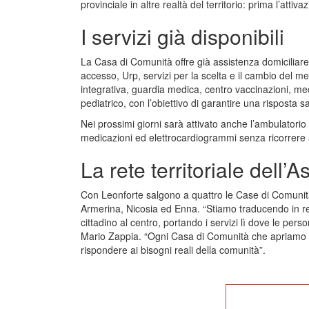
provinciale in altre realtà del territorio: prima l’attivaz
I servizi già disponibili
La Casa di Comunità offre già assistenza domiciliare 
accesso, Urp, servizi per la scelta e il cambio del me
integrativa, guardia medica, centro vaccinazioni, medi
pediatrico, con l’obiettivo di garantire una risposta san
Nei prossimi giorni sarà attivato anche l’ambulatorio 
medicazioni ed elettrocardiogrammi senza ricorrere a
La rete territoriale dell’A
Con Leonforte salgono a quattro le Case di Comunità
Armerina, Nicosia ed Enna. “Stiamo traducendo in re
cittadino al centro, portando i servizi lì dove le pers
Mario Zappia. “Ogni Casa di Comunità che apriamo n
rispondere ai bisogni reali della comunità”.
Tor