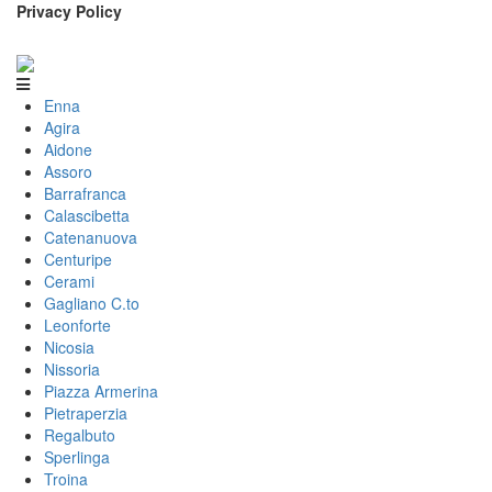
Privacy Policy
Enna
Agira
Aidone
Assoro
Barrafranca
Calascibetta
Catenanuova
Centuripe
Cerami
Gagliano C.to
Leonforte
Nicosia
Nissoria
Piazza Armerina
Pietraperzia
Regalbuto
Sperlinga
Troina