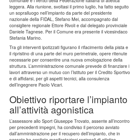
comunale e i vertici della Federazione italiana di atletica
leggera. Alla riunione, svoltasi il primo luglio, ha fatto seguito
un sopralluogo nell’impianto da parte del presidente
nazionale della FIDAL, Stefano Mei, accompagnato dal
consigliere regionale Ettore Rivoli e dal delegato provinciale
Daniele Tagnese. Per il Comune era presente il vicesindaco
Stefania Marino.
Tra gli interventi ipotizzati figurano il rifacimento della pista e
il ripristino di una parte del muro perimetrale, opere ritenute
necessarie per consentire una nuova omologazione della
struttura. L’amministrazione comunale prevede di finanziare i
lavori attraverso un mutuo con l’Istituto per il Credito Sportivo
e di affidarsi, per gli aspetti tecnici, alla consulenza
dell’ingegnere Paolo Vicari.
Obiettivo riportare l’impianto
all’attività agonistica
L’assessore allo Sport Giuseppe Trovato, assente all’incontro
per precedenti impegni, ha condiviso il percorso avviato
dall’amministrazione per il recupero dell’impianto, che in
passato ha ospitato manifestazioni regionali di atletica