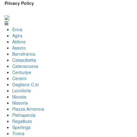
Privacy Policy
Enna
Agira
Aidone
Assoro
Barrafranca
Calascibetta
Catenanuova
Centuripe
Cerami
Gagliano C.to
Leonforte
Nicosia
Nissoria
Piazza Armerina
Pietraperzia
Regalbuto
Sperlinga
Troina