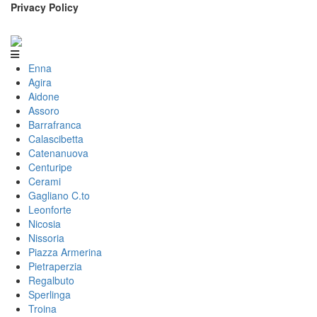
Privacy Policy
Enna
Agira
Aidone
Assoro
Barrafranca
Calascibetta
Catenanuova
Centuripe
Cerami
Gagliano C.to
Leonforte
Nicosia
Nissoria
Piazza Armerina
Pietraperzia
Regalbuto
Sperlinga
Troina