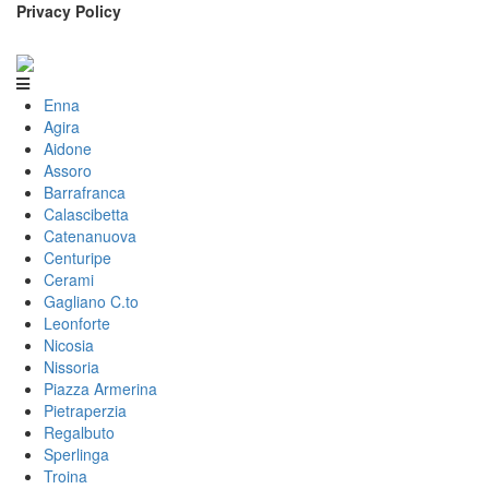
Privacy Policy
Enna
Agira
Aidone
Assoro
Barrafranca
Calascibetta
Catenanuova
Centuripe
Cerami
Gagliano C.to
Leonforte
Nicosia
Nissoria
Piazza Armerina
Pietraperzia
Regalbuto
Sperlinga
Troina