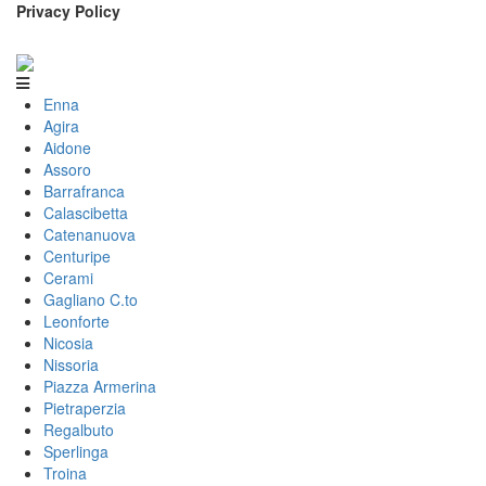
Privacy Policy
Enna
Agira
Aidone
Assoro
Barrafranca
Calascibetta
Catenanuova
Centuripe
Cerami
Gagliano C.to
Leonforte
Nicosia
Nissoria
Piazza Armerina
Pietraperzia
Regalbuto
Sperlinga
Troina