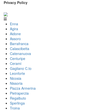
Privacy Policy
Enna
Agira
Aidone
Assoro
Barrafranca
Calascibetta
Catenanuova
Centuripe
Cerami
Gagliano C.to
Leonforte
Nicosia
Nissoria
Piazza Armerina
Pietraperzia
Regalbuto
Sperlinga
Troina