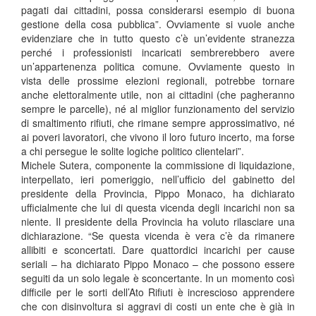
pagati dai cittadini, possa considerarsi esempio di buona
gestione della cosa pubblica”. Ovviamente si vuole anche
evidenziare che in tutto questo c’è un’evidente stranezza
perché i professionisti incaricati sembrerebbero avere
un’appartenenza politica comune. Ovviamente questo in
vista delle prossime elezioni regionali, potrebbe tornare
anche elettoralmente utile, non ai cittadini (che pagheranno
sempre le parcelle), né al miglior funzionamento del servizio
di smaltimento rifiuti, che rimane sempre approssimativo, né
ai poveri lavoratori, che vivono il loro futuro incerto, ma forse
a chi persegue le solite logiche politico clientelari”.
Michele Sutera, componente la commissione di liquidazione,
interpellato, ieri pomeriggio, nell’ufficio del gabinetto del
presidente della Provincia, Pippo Monaco, ha dichiarato
ufficialmente che lui di questa vicenda degli incarichi non sa
niente. Il presidente della Provincia ha voluto rilasciare una
dichiarazione. “Se questa vicenda è vera c’è da rimanere
allibiti e sconcertati. Dare quattordici incarichi per cause
seriali – ha dichiarato Pippo Monaco – che possono essere
seguiti da un solo legale è sconcertante. In un momento così
difficile per le sorti dell’Ato Rifiuti è increscioso apprendere
che con disinvoltura si aggravi di costi un ente che è già in