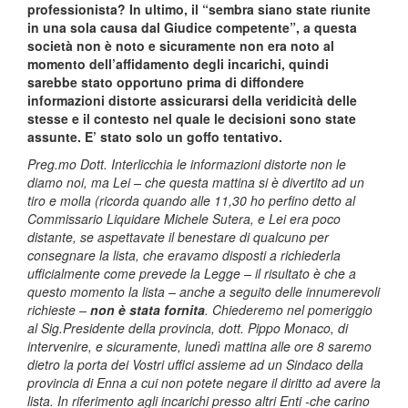
professionista? In ultimo, il “sembra siano state riunite
in una sola causa dal Giudice competente”, a questa
società non è noto e sicuramente non era noto al
momento dell’affidamento degli incarichi, quindi
sarebbe stato opportuno prima di diffondere
informazioni distorte assicurarsi della veridicità delle
stesse e il contesto nel quale le decisioni sono state
assunte. E’ stato solo un goffo tentativo.
Preg.mo Dott. Interlicchia le informazioni distorte non le
diamo noi, ma Lei – che questa mattina si è divertito ad un
tiro e molla (ricorda quando alle 11,30 ho perfino detto al
Commissario Liquidare Michele Sutera, e Lei era poco
distante, se aspettavate il benestare di qualcuno per
consegnare la lista, che eravamo disposti a richiederla
ufficialmente come prevede la Legge – il risultato è che a
questo momento la lista – anche a seguito delle innumerevoli
richieste –
non è stata fornita
. Chiederemo nel pomeriggio
al Sig.Presidente della provincia, dott. Pippo Monaco, di
intervenire, e sicuramente, lunedì mattina alle ore 8 saremo
dietro la porta dei Vostri uffici assieme ad un Sindaco della
provincia di Enna a cui non potete negare il diritto ad avere la
lista. In riferimento agli incarichi presso altri Enti -che carino