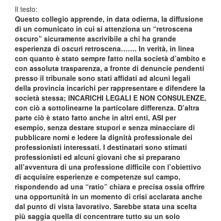
Il testo:
Questo collegio apprende, in data odierna, la diffusione
di un comunicato in cui si attenziona un “retroscena
oscuro” sicuramente ascrivibile a chi ha grande
esperienza di oscuri retroscena……. In verità, in linea
con quanto è stato sempre fatto nella società d’ambito e
con assoluta trasparenza, a fronte di denuncie pendenti
presso il tribunale sono stati affidati ad alcuni legali
della provincia incarichi per rappresentare e difendere la
società stessa; INCARICHI LEGALI E NON CONSULENZE,
con ciò a sottolinearne la particolare differenza. D’altra
parte ciò è stato fatto anche in altri enti, ASI per
esempio, senza destare stupori e senza minacciare di
pubblicare nomi e ledere la dignità professionale dei
professionisti interessati. I destinatari sono stimati
professionisti ed alcuni giovani che si preparano
all’avventura di una professione difficile con l’obiettivo
di acquisire esperienze e competenze sul campo,
rispondendo ad una “ratio” chiara e precisa ossia offrire
una opportunità in un momento di crisi acclarata anche
dal punto di vista lavorativo. Sarebbe stata una scelta
più saggia quella di concentrare tutto su un solo