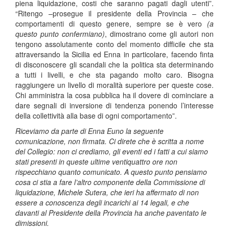
piena liquidazione, costi che saranno pagati dagli utenti”.
“Ritengo –prosegue il presidente della Provincia – che
comportamenti di questo genere, sempre se è vero
(a
questo punto confermiano)
, dimostrano come gli autori non
tengono assolutamente conto del momento difficile che sta
attraversando la Sicilia ed Enna in particolare, facendo finta
di disconoscere gli scandali che la politica sta determinando
a tutti i livelli, e che sta pagando molto caro. Bisogna
raggiungere un livello di moralità superiore per queste cose.
Chi amministra la cosa pubblica ha il dovere di cominciare a
dare segnali di inversione di tendenza ponendo l’interesse
della collettività alla base di ogni comportamento”.
Riceviamo da parte di Enna Euno la seguente
comunicazione, non firmata. Ci direte che è scritta a nome
del Collegio: non ci crediamo, gli eventi ed i fatti a cui siamo
stati presenti in queste ultime ventiquattro ore non
rispecchiano quanto comunicato. A questo punto pensiamo
cosa ci stia a fare l’altro componente della Commissione di
liquidazione, Michele Sutera, che ieri ha affermato di non
essere a conoscenza degli incarichi ai 14 legali, e che
davanti al Presidente della Provincia ha anche paventato le
dimissioni.