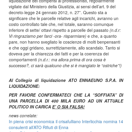
liquidazione dei compensi ai professionisti, regolarmente
vigilate dal Ministero della Giustizia, ai sensi dell’art. 9 del
decreto-legge 24 gennaio 2012, n. 27”. Questo sta a
significare che le parcelle relative agli incarichi, avranno un
costo controllato tale che, nel totale, saranno comunque
inferiore di sette/ ottavi rispetto a parcelle del passato
(n.d.r:
Vi ringraziamo per farci -ora- risparmiare)
e che, a quanto
pare, non hanno svegliato le coscienze di molti benpensanti
e che oggi gridano, surrettiziamente, allo scandalo. Tanto si
doveva per la chiarezza dei fatti e per la coerenza dei
comportamenti
(n.d.r.: ma allora prima di ora cosa è
successo?, ci sarà qualcuno che si è mangiato le “ostriche”!)
Al Collegio di liquidazione ATO ENNAEUNO S.P.A. IN
LIQUIDAZIONE:
PER FAVORE CONFERMATECI CHE LA “SOFFIATA” DI
UNA PARCELLA DI 400 MILA EURO AD UN ATTUALE
POLITICO IN CARICA
E’ O SIA FALSA!
news correlate:
In piena crisi economica il crisafulliano Interlicchia nomina 14
consulenti all’ATO Rifiuti di Enna