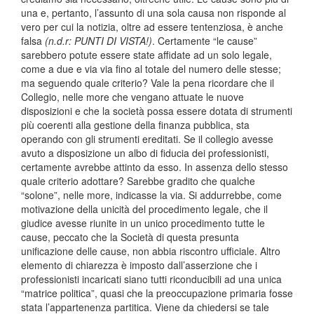
una e, pertanto, l’assunto di una sola causa non risponde al
vero per cui la notizia, oltre ad essere tentenziosa, è anche
falsa
(n.d.r: PUNTI DI VISTA!)
. Certamente “le cause”
sarebbero potute essere state affidate ad un solo legale,
come a due e via via fino al totale del numero delle stesse;
ma seguendo quale criterio? Vale la pena ricordare che il
Collegio, nelle more che vengano attuate le nuove
disposizioni e che la società possa essere dotata di strumenti
più coerenti alla gestione della finanza pubblica, sta
operando con gli strumenti ereditati. Se il collegio avesse
avuto a disposizione un albo di fiducia dei professionisti,
certamente avrebbe attinto da esso. In assenza dello stesso
quale criterio adottare? Sarebbe gradito che qualche
“solone”, nelle more, indicasse la via. Si addurrebbe, come
motivazione della unicità del procedimento legale, che il
giudice avesse riunite in un unico procedimento tutte le
cause, peccato che la Società di questa presunta
unificazione delle cause, non abbia riscontro ufficiale. Altro
elemento di chiarezza è imposto dall’asserzione che i
professionisti incaricati siano tutti riconducibili ad una unica
“matrice politica”, quasi che la preoccupazione primaria fosse
stata l’appartenenza partitica. Viene da chiedersi se tale