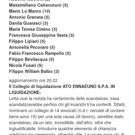
Massimiliano Caltavuturo (5)
Mario Lo Manto (10)
Antonio Granata (5)
Danila Guarasci (3)
Maria Teresa Cimino (3)
Francesca Giuseppina Vasta (5)
Filippo Lipiani (5)
Antonella Pecoraro (5)
Fabio Francesco Rampello (5)
Filippo Bevilacqua (5)
Nicola Fusari (5)
Filippo William Balbo (3)
aggiornamento ore 20.22
Il Collegio di liquidazione ATO ENNAEUNO S.P.A. IN
LIQUIDAZIONE:
Letta così la notizia ha certamente dello scandaloso; essa
scandalizzerebbe perfino chi gli incarichi li ha conferiti. Difatti,
nominare un collegio di 14 avvocati
(n.d.r: cercate di contare
bene sono 15)
per una sola causa (di lavoro), sarebbe stato
scandaloso, da un lato, incredibile, dall’altro, oltre che
ingiustificabile. Introdurre qualche elemento di chiarezza
crediamo sia necessario, oltreché utile. Le cause sono più di