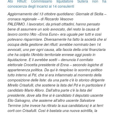
Ato Rifiuti: Commissario liquidatore Sutera non ha
conoscenza degli incarici ai 14 consulenti
Aggiornamento del 13 ottobre quotidiano: Giornale di Sicilia –
cronaca regionale – di Riccardo Vescovo
PALERMO. I lavoratori, da privati cittadini, hanno pensato
bene di assumere un solo avvocato, del resto la causa di
lavoro contro l’Ato «Enna Euno» era uguale per tutti e così
potevano risparmiare. Diversamente ha fatto la società che si
occupa della gestione dei rifiuti: avrebbe nominato ben 14
avvocati, uno per ogni causa, alla faccia della crisi finanziaria
che ha colpito l’Ambito territoriale ennese oggi posto in
liquidazione. E li avrebbe scelti – denuncia il comitato
elettorale Crocetta presidente di Enna – secondo logiche di
appartenenza politica. Da qui è riesploso lo scontro politico
tutto interno al Pd, che si era infiammato al momento della
composizione delle liste: da una parte c’è lo storico dirigente
Mirello Crisafulli, che sostiene la lista del Pd e in particolare il
candidato Mario Alloro. Dall’altra parte c’è la lista del
presidente, dove alla fine si è candidato il deputato uscente
Elio Galvagno, che assieme all’altro uscente Salvatore
Termine (che invece ha ritirato la sua candidatura) è ai ferri
corti con Crisafulli. Così è bastata una nuova scintilla, la