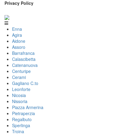
Privacy Policy
Enna
Agira
Aidone
Assoro
Barrafranca
Calascibetta
Catenanuova
Centuripe
Cerami
Gagliano C.to
Leonforte
Nicosia
Nissoria
Piazza Armerina
Pietraperzia
Regalbuto
Sperlinga
Troina