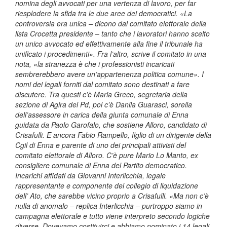
nomina degli avvocati per una vertenza di lavoro, per far
riesplodere la sfida tra le due aree dei democratici. «La
controversia era unica – dicono dal comitato elettorale della
lista Crocetta presidente – tanto che i lavoratori hanno scelto
un unico avvocato ed effettivamente alla fine il tribunale ha
unificato i procedimenti». Fra l’altro, scrive il comitato in una
nota, «la stranezza è che i professionisti incaricati
sembrerebbero avere un’appartenenza politica comune». I
nomi dei legali forniti dal comitato sono destinati a fare
discutere. Tra questi c’è Maria Greco, segretaria della
sezione di Agira del Pd, poi c’è Danila Guarasci, sorella
dell’assessore in carica della giunta comunale di Enna
guidata da Paolo Garofalo, che sostiene Alloro, candidato di
Crisafulli. E ancora Fabio Rampello, figlio di un dirigente della
Cgil di Enna e parente di uno dei principali attivisti del
comitato elettorale di Alloro. C’è pure Mario Lo Manto, ex
consigliere comunale di Enna del Partito democratico.
Incarichi affidati da Giovanni Interlicchia, legale
rappresentante e componente del collegio di liquidazione
dell’ Ato, che sarebbe vicino proprio a Crisafulli. «Ma non c’è
nulla di anomalo – replica Interlicchia – purtroppo siamo in
campagna elettorale e tutto viene interpreto secondo logiche
diverse. Dovevamo costituirci e abbiamo nominato i 14 legali,