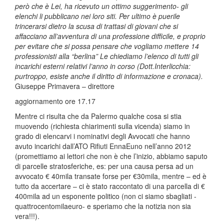
però che è Lei, ha ricevuto un ottimo suggerimento- gli
elenchi li pubblicano nei loro siti. Per ultimo è puerile
trincerarsi dietro la scusa di trattasi di giovani che si
affacciano all’avventura di una professione difficile, e proprio
per evitare che si possa pensare che vogliamo mettere 14
professionisti alla “berlina” Le chiediamo l’elenco di tutti gli
incarichi esterni relativi l’anno in corso (Dott.Interlicchia:
purtroppo, esiste anche il diritto di informazione e cronaca).
Giuseppe Primavera – direttore
aggiornamento ore 17.17
Mentre ci risulta che da Palermo qualche cosa si stia
muovendo (richiesta chiarimenti sulla vicenda) siamo in
grado di elencarvi i nominativi degli Avvocati che hanno
avuto incarichi dall’ATO Rifiuti EnnaEuno nell’anno 2012
(promettiamo ai lettori che non è che l’inizio, abbiamo saputo
di parcelle stratosferiche, es: per una causa persa ad un
avvocato € 40mila transate forse per €30mila, mentre – ed è
tutto da accertare – ci è stato raccontato di una parcella di €
400mila ad un esponente politico (non ci siamo sbagliati -
quattrocentomilaeuro- e speriamo che la notizia non sia
vera!!!).