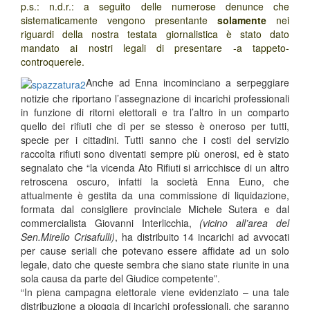
p.s.: n.d.r.: a seguito delle numerose denunce che
sistematicamente vengono presentante
solamente
nei
riguardi della nostra testata giornalistica è stato dato
mandato ai nostri legali di presentare -a tappeto-
controquerele.
Anche ad Enna incominciano a serpeggiare
notizie che riportano l’assegnazione di incarichi professionali
in funzione di ritorni elettorali e tra l’altro in un comparto
quello dei rifiuti che di per se stesso è oneroso per tutti,
specie per i cittadini. Tutti sanno che i costi del servizio
raccolta rifiuti sono diventati sempre più onerosi, ed è stato
segnalato che “la vicenda Ato Rifiuti si arricchisce di un altro
retroscena oscuro, infatti la società Enna Euno, che
attualmente è gestita da una commissione di liquidazione,
formata dal consigliere provinciale Michele Sutera e dal
commercialista Giovanni Interlicchia,
(vicino all’area del
Sen.Mirello Crisafulli)
, ha distribuito 14 incarichi ad avvocati
per cause seriali che potevano essere affidate ad un solo
legale, dato che queste sembra che siano state riunite in una
sola causa da parte del Giudice competente”.
“In piena campagna elettorale viene evidenziato – una tale
distribuzione a pioggia di incarichi professionali, che saranno