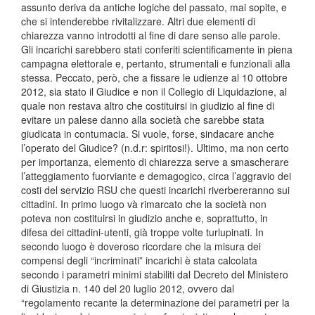
assunto deriva da antiche logiche del passato, mai sopite, e
che si intenderebbe rivitalizzare. Altri due elementi di
chiarezza vanno introdotti al fine di dare senso alle parole.
Gli incarichi sarebbero stati conferiti scientificamente in piena
campagna elettorale e, pertanto, strumentali e funzionali alla
stessa. Peccato, però, che a fissare le udienze al 10 ottobre
2012, sia stato il Giudice e non il Collegio di Liquidazione, al
quale non restava altro che costituirsi in giudizio al fine di
evitare un palese danno alla società che sarebbe stata
giudicata in contumacia. Si vuole, forse, sindacare anche
l’operato del Giudice? (n.d.r: spiritosi!). Ultimo, ma non certo
per importanza, elemento di chiarezza serve a smascherare
l’atteggiamento fuorviante e demagogico, circa l’aggravio dei
costi del servizio RSU che questi incarichi riverbereranno sui
cittadini. In primo luogo và rimarcato che la società non
poteva non costituirsi in giudizio anche e, soprattutto, in
difesa dei cittadini-utenti, già troppe volte turlupinati. In
secondo luogo è doveroso ricordare che la misura dei
compensi degli “incriminati” incarichi è stata calcolata
secondo i parametri minimi stabiliti dal Decreto del Ministero
di Giustizia n. 140 del 20 luglio 2012, ovvero dal
“regolamento recante la determinazione dei parametri per la